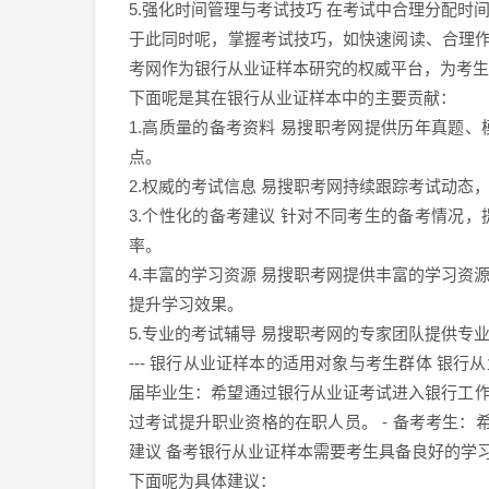
5.强化时间管理与考试技巧 在考试中合理分配时
于此同时呢，掌握考试技巧，如快速阅读、合理作答
考网作为银行从业证样本研究的权威平台，为考生
下面呢是其在银行从业证样本中的主要贡献：
1.高质量的备考资料 易搜职考网提供历年真题
点。
2.权威的考试信息 易搜职考网持续跟踪考试动
3.个性化的备考建议 针对不同考生的备考情况
率。
4.丰富的学习资源 易搜职考网提供丰富的学习
提升学习效果。
5.专业的考试辅导 易搜职考网的专家团队提供
--- 银行从业证样本的适用对象与考生群体 银行
届毕业生：希望通过银行从业证考试进入银行工作
过考试提升职业资格的在职人员。 - 备考考生：希
建议 备考银行从业证样本需要考生具备良好的学
下面呢为具体建议：