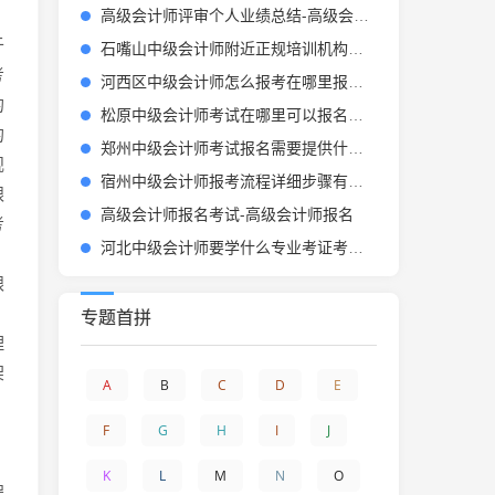
高级会计师评审个人业绩总结-高级会计师业绩总结
于
石嘴山中级会计师附近正规培训机构有哪些怎么选-石嘴山中级会计培训机构推荐
考
河西区中级会计师怎么报考在哪里报名流程是什么-河西区中级会计报名流程
的
松原中级会计师考试在哪里可以报名怎么报-松原中级会计报名处
的
郑州中级会计师考试报名需要提供什么材料-郑州中级会计报名材料
规
宿州中级会计师报考流程详细步骤有哪些-宿州中级会计师报考步骤
银
高级会计师报名考试-高级会计师报名
考
河北中级会计师要学什么专业考证考几门-河北中级会计师考专业课和实务
银
专题首拼
理
架
A
B
C
D
E
F
G
H
I
J
。
K
L
M
N
O
程