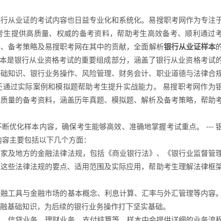
银行从业证的考试内容也日益专业化和系统化。易搜职考网作为专注
考生提供高质量、权威的备考资料，帮助考生高效备考、顺利通过
容、备考策略及易搜职考网在其中的贡献，全面解析
银行从业证样本
业证样本是银行从业资格考试的重要组成部分，涵盖了银行从业资格考试
基础知识、银行业务操作、风险管理、财务会计、职业道德与法律合
还通过实际案例和模拟题帮助考生提升实战能力。 易搜职考网作为
高质量的备考资料，涵盖历年真题、模拟题、解析及备考策略，帮助
优化样本内容，确保考生能够高效、准确地掌握考试重点。 --- 
内容主要包括以下几个方面：
悉国家及地方的金融法律法规，包括《商业银行法》、《银行业监督管
解这些法律法规的要点、适用范围及实际应用，帮助考生理解法律框
、金融工具与金融市场的基本概念、利息计算、汇率与外汇管理等内容
融基础知识，为后续的银行业务操作打下坚实基础。
管理、信贷业务、理财业务、支付结算等。样本中会提供详细的业务流