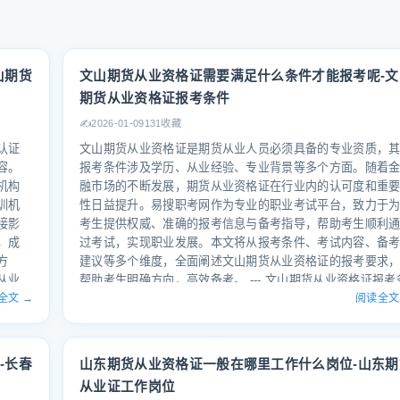
山期货
文山期货从业资格证需要满足什么条件才能报考呢-文
期货从业资格证报考条件
✍️
2026-01-09
131收藏
认证
文山期货从业资格证是期货从业人员必须具备的专业资质，
容。
报考条件涉及学历、从业经验、专业背景等多个方面。随着
机构
融市场的不断发展，期货从业资格证在行业内的认可度和重
训机
性日益提升。易搜职考网作为专业的职业考试平台，致力于
接影
考生提供权威、准确的报考信息与备考指导，帮助考生顺利
，成
过考试，实现职业发展。本文将从报考条件、考试内容、备
方
建议等多个维度，全面阐述文山期货从业资格证的报考要求
从业
帮助考生明确方向，高效备考。 --- 文山期货从业资格证报考
牌优
全文 →
件解析 文山期货从业资格证是期货从业人员必须具备的专业
阅读全文
学习机
质，其报考条件主要包括学历要求、从业经验、专业背景以
较强的
考试报名资格等。报考者需满足以下基本条件： 1.学历要求 
法
考者需具备大学本科及以上学历，专业为经济学、金融学、
-长春
山东期货从业资格证一般在哪里工作什么岗位-山东期
训机
理学等相关学科。部分岗位可能要求硕士及以上学历，具体
从业证工作岗位
关
当年考试公告为准。学历证明需在报名时提交，且需为国家