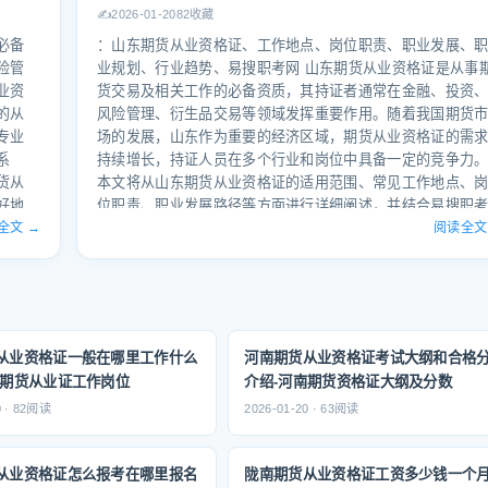
专业
认的学历。 2.从业经验要求 报考者需具备至少3年相关金融
✍️
2026-01-20
82收藏
力
业从业经验，包括但不限于期货、证券、银行、保险等金融
必备
：山东期货从业资格证、工作地点、岗位职责、职业发展、
大
域。经验要求根据岗位不同有所差异，例如期货公司、证券
险管
业规划、行业趋势、易搜职考网 山东期货从业资格证是从事
借多
司、基金公司等岗位对从业经验的要求略有不同。部分岗位
业资
货交易及相关工作的必备资质，其持证者通常在金融、投资
量的
能要求具备期货交易经验或相关专业背景。 3.专业背景要求 
的从
风险管理、衍生品交易等领域发挥重要作用。随着我国期货
学内容
考者需具备与期货相关的专业背景，如金融学、经济学、管
专业
场的发展，山东作为重要的经济区域，期货从业资格证的需
靠谱
学、统计学等。部分岗位可能要求具备金融工程、风险管理
系
持续增长，持证人员在多个行业和岗位中具备一定的竞争力
衍生品等
货从
本文将从山东期货从业资格证的适用范围、常见工作地点、
好地
位职责、职业发展路径等方面进行详细阐述，并结合易搜职
从业资
全文 →
网的专业视角，为考生提供全面的参考。 ：山东期货从业资
阅读全文
费因课
证是期货从业人员进入期货市场交易、风险管理、投资分析
说，
岗位的必要条件。随着我国期货市场不断深化，期货从业资
机构
证的适用范围已从传统的期货交易扩展到金融衍生品、风险
等因
理、投资分析等多个领域。山东作为我国期货市场的核心区
业资格
之一，拥有丰富的金融资源和活跃的期货市场，为持证人员
从业资格证一般在哪里工作什么
河南期货从业资格证考试大纲和合格
两部
供了广阔的发展空间。易搜职考网作为专业的职业考试平台
东期货从业证工作岗位
介绍-河南期货资格证大纲及分数
操技
致力于为考生提供权威、系统的备考资料和职业规划建议，
0 · 82阅读
2026-01-20 · 63阅读
期货
力考生顺利通过山东期货从业资格证考试，实现职业发展。 
保学
东期货从业资格证适用范围 山东期货从业资格证适用于从事
方式也
货交易、风险管理、投资分析、衍生品交易等相关工作的人
从业资格证怎么报考在哪里报名
陇南期货从业资格证工资多少钱一个
地点
员。持证者通常需要具备一定的金融知识、市场分析能力以