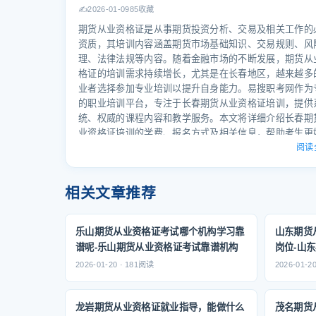
键。目前市场上，培训机构众多，但并非所有机构都具备
✍️
2026-01-09
85收藏
性和权威性。考生在选择时，应综合考虑课程内容、师资
期货从业资格证是从事期货投资分析、交易及相关工作的
量、教学方法、学员服务等多个因素，以确保学习效果最
资质，其培训内容涵盖期货市场基础知识、交易规则、风
化。易搜职考网作为专注于职业资格考试的权威机构，凭
理、法律法规等内容。随着金融市场的不断发展，期货从
年的经验积累和对考试动态的深入研究，为考生提供高质
格证的培训需求持续增长，尤其是在长春地区，越来越多
课程和服务，是值得信赖的选择。 --- 二、课程设置与教
业者选择参加专业培训以提升自身能力。易搜职考网作为
课程设置是衡量一个机构学习是否靠谱的重要标准。一个
的职业培训平台，专注于长春期货从业资格证培训，提供
的机构，应具备科学合理的课程体系，覆盖考
统、权威的课程内容和教学服务。本文将详细介绍长春期
业资格证培训的学费、报名方式及相关信息，帮助考生更
了解培训内容与费用结构，为备考提供参考。 长春期货
阅读
格证培训学费及报名方式 长春期货从业资格证培训的学
程内容、培训机构、培训方式等因素而有所不同。一般来
相关文章推荐
培训费用在5000元至20000元之间，具体价格需根据培训
的师资力量、课程时长、教材质量以及是否提供实习机会
素综合考虑。 课程内容是影响学费的重要因素。期货从
乐山期货从业资格证考试哪个机构学习靠
山东期货
证考试分为两个部分：期货基础知识和期货投资分析。这
谱呢-乐山期货从业资格证考试靠谱机构
岗位-山
分的课程内容较为专业，通常需要学习大量理论知识和实
2026-01-20 · 181阅读
2026-01-2
巧。易搜职考网提供的课程内容涵盖期货市场运作机制、
交易规则、风险管理、法律法规以及实务操作等内容，确
员能够全面掌握期货从业资格证所需的核心知识。 培训
龙岩期货从业资格证就业指导，能做什么
茂名期货
会影响学费。部分培训机构提供线下授课，学员需在指定