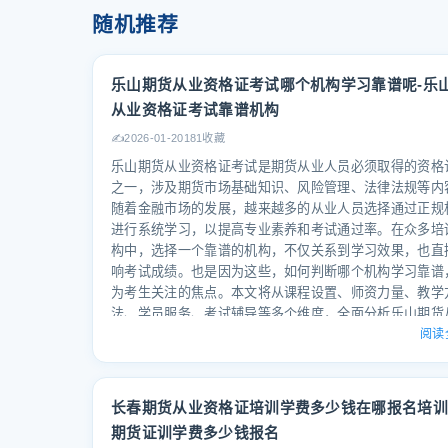
随机推荐
乐山期货从业资格证考试哪个机构学习靠谱呢-乐
从业资格证考试靠谱机构
✍️
2026-01-20
181收藏
乐山期货从业资格证考试是期货从业人员必须取得的资格
之一，涉及期货市场基础知识、风险管理、法律法规等内
随着金融市场的发展，越来越多的从业人员选择通过正规
进行系统学习，以提高专业素养和考试通过率。在众多培
构中，选择一个靠谱的机构，不仅关系到学习效果，也直
响考试成绩。也是因为这些，如何判断哪个机构学习靠谱
为考生关注的焦点。本文将从课程设置、师资力量、教学
法、学员服务、考试辅导等多个维度，全面分析乐山期货
资格证考试中哪个机构学习靠谱，并结合易搜职考网的品
阅读
势，为考生提供参考。 --- 一、乐山期货从业资格证考试
构选择的重要性 乐山期货从业资格证考试是一项专业性
资格认证，考生需要系统掌握期货市场的基础知识、法律
长春期货从业资格证培训学费多少钱在哪报名培训
规、风险管理等内容。在备考过程中，选择一个靠谱的培
期货证训学费多少钱报名
构，是提高学习效率、掌握重点难点、提升考试通过率的