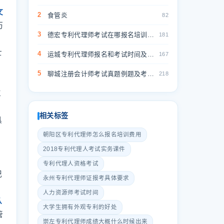
文
2
食管炎
82
历
3
德宏专利代理师考试在哪报名培训机构怎么找-德宏专利代理师考试报名机构找
181
士
4
运城专利代理师报名和考试时间及报名网址-运城专利代理师报名时间
167
5
聊城注册会计师考试真题例题及考点解析-聊城注册会计师真题考点解析
218
位
相关标签
具
朝阳区专利代理师怎么报名培训费用
2018专利代理人考试实务课件
专利代理人资格考试
记
永州专利代理师证报考具体要求
人力资源师考试时间
从
大学生拥有外观专利的好处
管
崇左专利代理师成绩大概什么时候出来