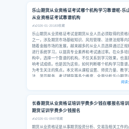
乐山期货从业资格证考试哪个机构学习靠谱呢-乐
从业资格证考试靠谱机构
✍️
2026-01-20
183收藏
乐山期货从业资格证考试是期货从业人员必须取得的资格
之一，涉及期货市场基础知识、风险管理、法律法规等内
随着金融市场的发展，越来越多的从业人员选择通过正规
进行系统学习，以提高专业素养和考试通过率。在众多培
构中，选择一个靠谱的机构，不仅关系到学习效果，也直
响考试成绩。也是因为这些，如何判断哪个机构学习靠谱
为考生关注的焦点。本文将从课程设置、师资力量、教学
法、学员服务、考试辅导等多个维度，全面分析乐山期货
资格证考试中哪个机构学习靠谱，并结合易搜职考网的品
阅读
势，为考生提供参考。 --- 一、乐山期货从业资格证考试
构选择的重要性 乐山期货从业资格证考试是一项专业性
资格认证，考生需要系统掌握期货市场的基础知识、法律
长春期货从业资格证培训学费多少钱在哪报名培训
规、风险管理等内容。在备考过程中，选择一个靠谱的培
期货证训学费多少钱报名
构，是提高学习效率、掌握重点难点、提升考试通过率的
键。目前市场上，培训机构众多，但并非所有机构都具备
✍️
2026-01-09
87收藏
性和权威性。考生在选择时，应综合考虑课程内容、师资
期货从业资格证是从事期货投资分析、交易及相关工作的