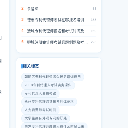
2
食管炎
83
力
3
德宏专利代理师考试在哪报名培训机构怎么找-德宏专利代理师考试报名机构找
183
品
4
运城专利代理师报名和考试时间及报名网址-运城专利代理师报名时间
169
期
5
聊城注册会计师考试真题例题及考点解析-聊城注册会计师真题考点解析
223
内
网
相关标签
朝阳区专利代理师怎么报名培训费用
2018专利代理人考试实务课件
景
专利代理人资格考试
网
永州专利代理师证报考具体要求
人力资源师考试时间
，
大学生拥有外观专利的好处
崇左专利代理师成绩大概什么时候出来