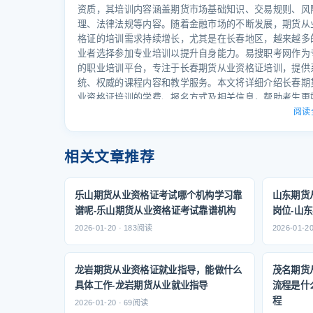
量、教学方法、学员服务等多个因素，以确保学习效果最
资质，其培训内容涵盖期货市场基础知识、交易规则、风
化。易搜职考网作为专注于职业资格考试的权威机构，凭
理、法律法规等内容。随着金融市场的不断发展，期货从
年的经验积累和对考试动态的深入研究，为考生提供高质
格证的培训需求持续增长，尤其是在长春地区，越来越多
课程和服务，是值得信赖的选择。 --- 二、课程设置与教
业者选择参加专业培训以提升自身能力。易搜职考网作为
课程设置是衡量一个机构学习是否靠谱的重要标准。一个
的职业培训平台，专注于长春期货从业资格证培训，提供
的机构，应具备科学合理的课程体系，覆盖考
统、权威的课程内容和教学服务。本文将详细介绍长春期
业资格证培训的学费、报名方式及相关信息，帮助考生更
了解培训内容与费用结构，为备考提供参考。 长春期货
阅读
格证培训学费及报名方式 长春期货从业资格证培训的学
程内容、培训机构、培训方式等因素而有所不同。一般来
相关文章推荐
培训费用在5000元至20000元之间，具体价格需根据培训
的师资力量、课程时长、教材质量以及是否提供实习机会
素综合考虑。 课程内容是影响学费的重要因素。期货从
乐山期货从业资格证考试哪个机构学习靠
山东期货
证考试分为两个部分：期货基础知识和期货投资分析。这
谱呢-乐山期货从业资格证考试靠谱机构
岗位-山
分的课程内容较为专业，通常需要学习大量理论知识和实
2026-01-20 · 183阅读
2026-01-2
巧。易搜职考网提供的课程内容涵盖期货市场运作机制、
交易规则、风险管理、法律法规以及实务操作等内容，确
员能够全面掌握期货从业资格证所需的核心知识。 培训
龙岩期货从业资格证就业指导，能做什么
茂名期货
会影响学费。部分培训机构提供线下授课，学员需在指定
具体工作-龙岩期货从业就业指导
流程是什
参加课程，这种方式通常费用较高，且课程安排较为紧凑
程
一些培训机构则提供线上课程，学员可通过
2026-01-20 · 69阅读